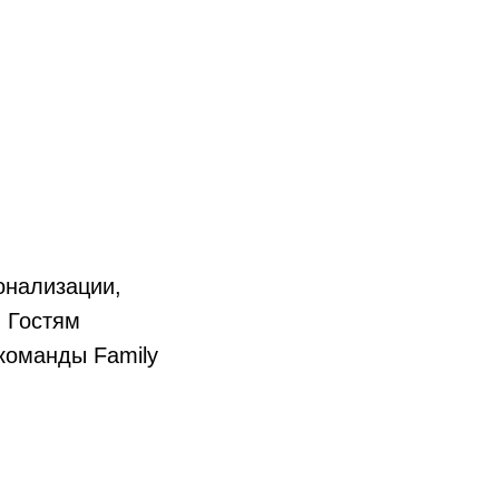
онализации,
. Гостям
команды Family