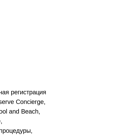
ная регистрация
erve Concierge,
ool and Beach,
,
 процедуры,