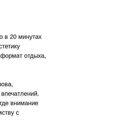
о в 20 минутах
стетику
 формат отдыха,
рова,
 впечатлений.
, где внимание
мству с