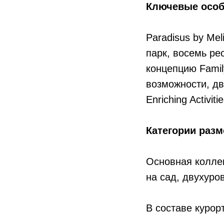
Ключевые особ
Paradisus by Me
парк, восемь ре
концепцию Family
возможности, дв
Enriching Activit
Категории раз
Основная коллек
на сад, двухуро
В составе курор