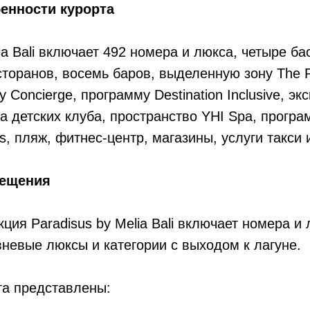
енности курорта
lia Bali включает 492 номера и люкса, четыре б
сторанов, восемь баров, выделенную зону The 
 Concierge, программу Destination Inclusive, э
а детских клуба, пространство YHI Spa, програ
ies, пляж, фитнес-центр, магазины, услуги такси и
мещения
ция Paradisus by Melia Bali включает номера и
вневые люксы и категории с выходом к лагуне.
та представлены: