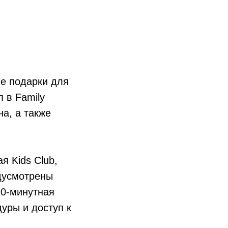
ые подарки для
 в Family
на, а также
я Kids Club,
дусмотрены
20-минутная
уры и доступ к