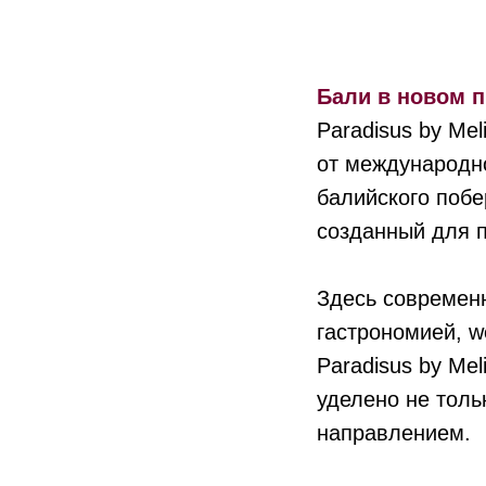
Бали в новом 
Paradisus by Mel
от международно
балийского побе
созданный для 
Здесь современн
гастрономией, w
Paradisus by Mel
уделено не толь
направлением.