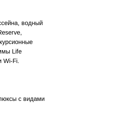
ассейна, водный
Reserve,
кскурсионные
ммы Life
 Wi-Fi.
 люксы с видами